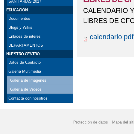
SANITARIAS 2017
CALENDARIO Y
EDUCACIÓN
Documentos
LIBRES DE CF
Blogs y Wikis
calendario.pdf
Enlaces de interés
DEPARTAMENTOS
NUESTRO CENTRO
Datos de Contacto
Galería Multimedia
Galería de Imágenes
Galería de Vídeos
Contacta con nosotros
Protección de datos
Mapa del sit