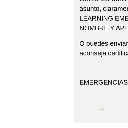
asunto, claram
LEARNING EME
NOMBRE Y APE
O puedes enviar
aconseja certifi
IES Juane
Secretaría
EMERGENCIAS 
C/ Río Val