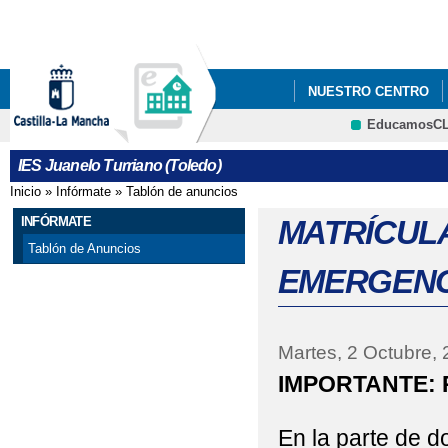
Pa
co
pri
NUESTRO CENTRO
EducamosC
ORIENTACIÓN
MAT
CRFP
IES Juanelo Turriano (Toledo)
MATRICULACIÓN EN 
Inicio
»
Infórmate
»
Tablón de anuncios
Se encuentra usted aquí
DICHA FCT
INFÓRMATE
MATRÍCUL
Tablón de Anuncios
EMERGENCI
Martes, 2 Octubre,
IMPORTANTE:
En la parte de 