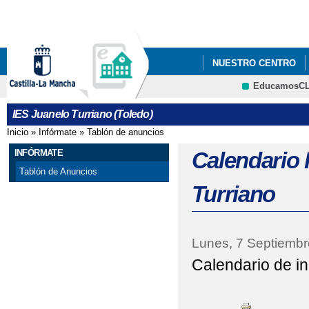
Pa
co
pri
NUESTRO CENTRO
EducamosC
ORIENTACIÓN
MAT
CRFP
IES Juanelo Turriano (Toledo)
MATRICULACIÓN EN 
Inicio
»
Infórmate
»
Tablón de anuncios
Se encuentra usted aquí
DICHA FCT
INFÓRMATE
Calendario 
Tablón de Anuncios
Turriano
Lunes, 7 Septiembr
Calendario de in